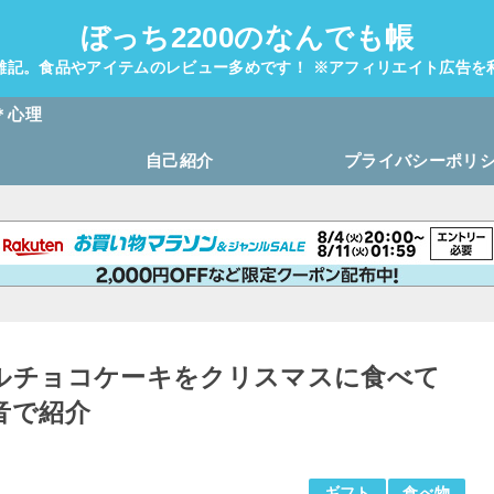
ぼっち2200のなんでも帳
雑記。食品やアイテムのレビュー多めです！ ※アフィリエイト広告を
＊心理
自己紹介
プライバシーポリ
ルチョコケーキをクリスマスに食べて
音で紹介
ギフト
食べ物