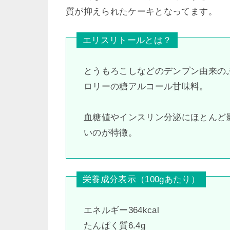
質が抑えられたケーキとなってます。
エリスリトールとは？
とうもろこしなどのデンプン由来の
ロリーの糖アルコール甘味料。
血糖値やインスリン分泌にほとんど
い
のが特徴。
栄養成分表示（100gあたり）
エネルギー364kcal
たんぱく質6.4g