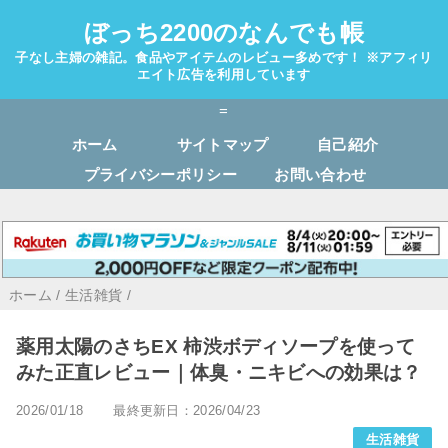
ぼっち2200のなんでも帳
子なし主婦の雑記。食品やアイテムのレビュー多めです！ ※アフィリ
エイト広告を利用しています
=
ホーム
サイトマップ
自己紹介
プライバシーポリシー
お問い合わせ
ホーム
/
生活雑貨
/
薬用太陽のさちEX 柿渋ボディソープを使って
みた正直レビュー｜体臭・ニキビへの効果は？
2026/01/18
最終更新日：2026/04/23
生活雑貨