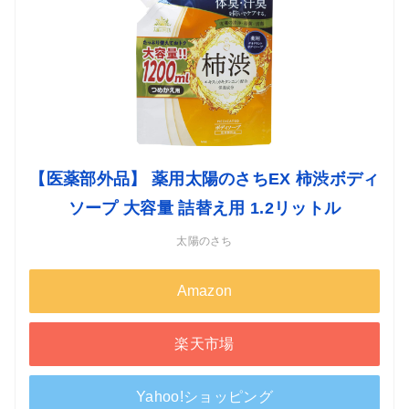
【医薬部外品】 薬用太陽のさちEX 柿渋ボディ
ソープ 大容量 詰替え用 1.2リットル
太陽のさち
Amazon
楽天市場
Yahoo!ショッピング