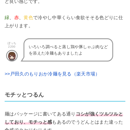
ど良い感じです。
緑
、
赤
、
黄色
で冷やし中華くらい食欲そそる色どりに仕
上がります。
ぼっち
いろいろ調べると蒸し鶏や豚しゃぶ肉など
2200
を添えた冷麺もありましたよ
>>戸田久のもりおか冷麺を見る（楽天市場）
モチッとつるん
麺はパッケージに書いてある通り
コシが強くツルツルと
しており、モチっと感
もあるのでうどんとはまた違った