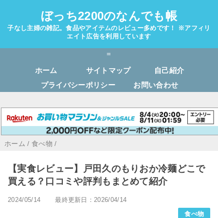
ぼっち2200のなんでも帳
子なし主婦の雑記。食品やアイテムのレビュー多めです！ ※アフィリ
エイト広告を利用しています
=
ホーム
サイトマップ
自己紹介
プライバシーポリシー
お問い合わせ
ホーム
/
食べ物
/
【実食レビュー】戸田久のもりおか冷麺どこで
買える？口コミや評判もまとめて紹介
2024/05/14
最終更新日：2026/04/14
食べ物