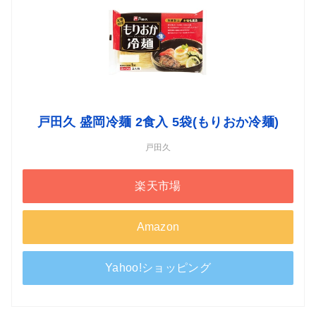
戸田久 盛岡冷麺 2食入 5袋(もりおか冷麺)
戸田久
楽天市場
Amazon
Yahoo!ショッピング