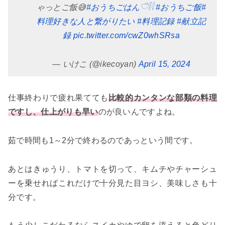
ゃっとご飯😅
#おうちごはん𓎩𓌉𓇋
#おうちご飯
#
料理好きな人と繋がりたい
#料理記録
#献立記
録
pic.twitter.com/cwZ0whSRsa
— いけこ (@ikecoyan)
April 15, 2024
仕事終わりで疲れ果てても
比較的カンタンな部類の料理
ですし、仕上がりも早い
のが良いんですよね。
茹で時間も1～2分で終わるのであっという間です。
あとはきゅうり、トマトを切って、キムチやチャーシュ
ーを乗せればこれだけで十分見た目ヨシ、美味しさも十
分です。