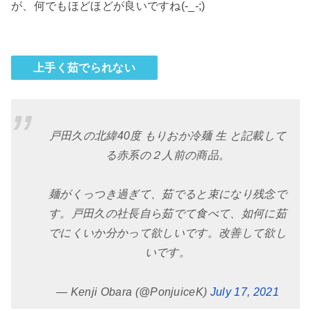
が、何でもほどほどが良いですね(-_-;)
上手く茹でられない
戸田久の北緯40度 もりおか冷麺 生 と記載して
る赤系の２人前の商品。
麺がくっつき過ぎて、茹でると束になり残念で
す。戸田久の社長自ら茹でて食べて、如何に茹
でにくいか分かって欲しいです。改善して欲し
いです。
— Kenji Obara (@PonjuiceK)
July 17, 2021